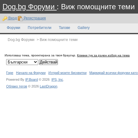
Dog.bg Форуми
: Виж помощните теми
Вход
Регистрация
Форуми
Потребители
Тагове
Gallery
Dog.bg Форуми
>
Виж помощните теми
Използваш тема, проектирана за твоя браузър.
Кликни тук за ръчен избор на тема
Горе
Начало на Форуми
Изтрий моите бисквитки
Маркирай всички форуми като
Powered By
IP.Board
© 2026
IPS,
Inc
.
Облако тегов
© 2026
LastDragon
.