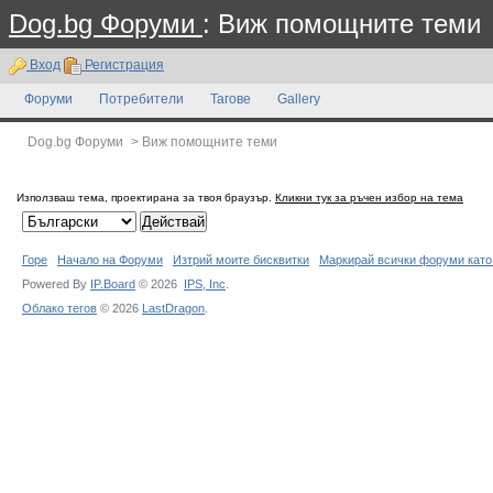
Dog.bg Форуми
: Виж помощните теми
Вход
Регистрация
Форуми
Потребители
Тагове
Gallery
Dog.bg Форуми
>
Виж помощните теми
Използваш тема, проектирана за твоя браузър.
Кликни тук за ръчен избор на тема
Горе
Начало на Форуми
Изтрий моите бисквитки
Маркирай всички форуми като
Powered By
IP.Board
© 2026
IPS,
Inc
.
Облако тегов
© 2026
LastDragon
.