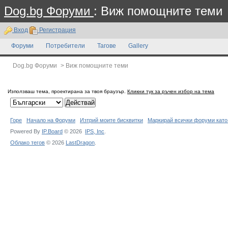
Dog.bg Форуми
: Виж помощните теми
Вход
Регистрация
Форуми
Потребители
Тагове
Gallery
Dog.bg Форуми
>
Виж помощните теми
Използваш тема, проектирана за твоя браузър.
Кликни тук за ръчен избор на тема
Горе
Начало на Форуми
Изтрий моите бисквитки
Маркирай всички форуми като
Powered By
IP.Board
© 2026
IPS,
Inc
.
Облако тегов
© 2026
LastDragon
.