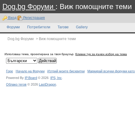
Dog.bg Форуми
: Виж помощните теми
Вход
Регистрация
Форуми
Потребители
Тагове
Gallery
Dog.bg Форуми
>
Виж помощните теми
Използваш тема, проектирана за твоя браузър.
Кликни тук за ръчен избор на тема
Горе
Начало на Форуми
Изтрий моите бисквитки
Маркирай всички форуми като
Powered By
IP.Board
© 2026
IPS,
Inc
.
Облако тегов
© 2026
LastDragon
.