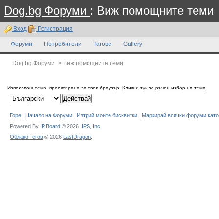
Dog.bg Форуми
: Виж помощните теми
Вход
Регистрация
Форуми
Потребители
Тагове
Gallery
Dog.bg Форуми
>
Виж помощните теми
Използваш тема, проектирана за твоя браузър.
Кликни тук за ръчен избор на тема
Горе
Начало на Форуми
Изтрий моите бисквитки
Маркирай всички форуми като
Powered By
IP.Board
© 2026
IPS,
Inc
.
Облако тегов
© 2026
LastDragon
.