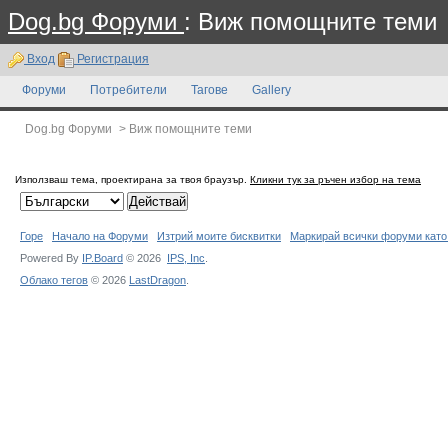
Dog.bg Форуми
: Виж помощните теми
Вход
Регистрация
Форуми
Потребители
Тагове
Gallery
Dog.bg Форуми
>
Виж помощните теми
Използваш тема, проектирана за твоя браузър.
Кликни тук за ръчен избор на тема
Горе
Начало на Форуми
Изтрий моите бисквитки
Маркирай всички форуми като
Powered By
IP.Board
© 2026
IPS,
Inc
.
Облако тегов
© 2026
LastDragon
.