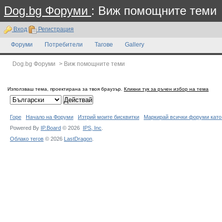
Dog.bg Форуми
: Виж помощните теми
Вход
Регистрация
Форуми
Потребители
Тагове
Gallery
Dog.bg Форуми
>
Виж помощните теми
Използваш тема, проектирана за твоя браузър.
Кликни тук за ръчен избор на тема
Горе
Начало на Форуми
Изтрий моите бисквитки
Маркирай всички форуми като
Powered By
IP.Board
© 2026
IPS,
Inc
.
Облако тегов
© 2026
LastDragon
.