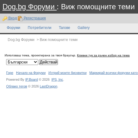
Dog.bg Форуми
: Виж помощните теми
Вход
Регистрация
Форуми
Потребители
Тагове
Gallery
Dog.bg Форуми
>
Виж помощните теми
Използваш тема, проектирана за твоя браузър.
Кликни тук за ръчен избор на тема
Горе
Начало на Форуми
Изтрий моите бисквитки
Маркирай всички форуми като
Powered By
IP.Board
© 2026
IPS,
Inc
.
Облако тегов
© 2026
LastDragon
.