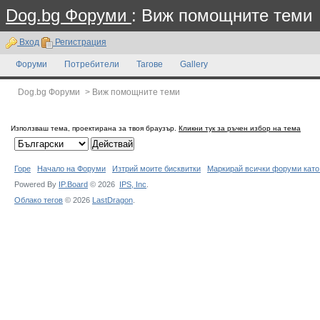
Dog.bg Форуми
: Виж помощните теми
Вход
Регистрация
Форуми
Потребители
Тагове
Gallery
Dog.bg Форуми
>
Виж помощните теми
Използваш тема, проектирана за твоя браузър.
Кликни тук за ръчен избор на тема
Горе
Начало на Форуми
Изтрий моите бисквитки
Маркирай всички форуми като
Powered By
IP.Board
© 2026
IPS,
Inc
.
Облако тегов
© 2026
LastDragon
.