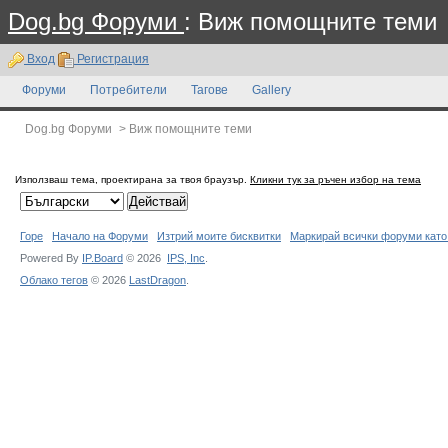
Dog.bg Форуми
: Виж помощните теми
Вход
Регистрация
Форуми
Потребители
Тагове
Gallery
Dog.bg Форуми
>
Виж помощните теми
Използваш тема, проектирана за твоя браузър.
Кликни тук за ръчен избор на тема
Горе
Начало на Форуми
Изтрий моите бисквитки
Маркирай всички форуми като
Powered By
IP.Board
© 2026
IPS,
Inc
.
Облако тегов
© 2026
LastDragon
.