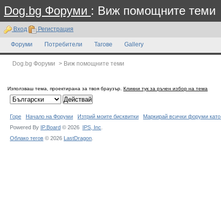
Dog.bg Форуми
: Виж помощните теми
Вход
Регистрация
Форуми
Потребители
Тагове
Gallery
Dog.bg Форуми
>
Виж помощните теми
Използваш тема, проектирана за твоя браузър.
Кликни тук за ръчен избор на тема
Горе
Начало на Форуми
Изтрий моите бисквитки
Маркирай всички форуми като
Powered By
IP.Board
© 2026
IPS,
Inc
.
Облако тегов
© 2026
LastDragon
.