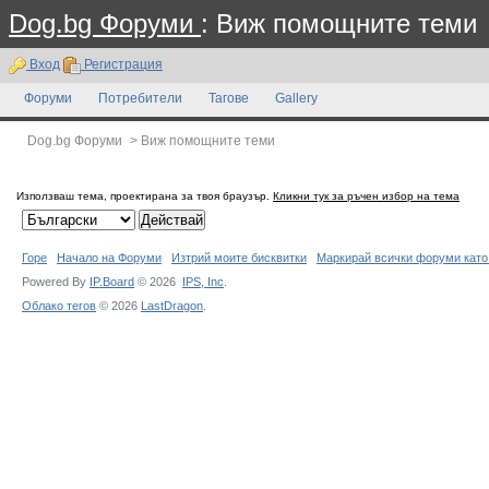
Dog.bg Форуми
: Виж помощните теми
Вход
Регистрация
Форуми
Потребители
Тагове
Gallery
Dog.bg Форуми
>
Виж помощните теми
Използваш тема, проектирана за твоя браузър.
Кликни тук за ръчен избор на тема
Горе
Начало на Форуми
Изтрий моите бисквитки
Маркирай всички форуми като
Powered By
IP.Board
© 2026
IPS,
Inc
.
Облако тегов
© 2026
LastDragon
.