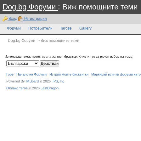
Dog.bg Форуми
: Виж помощните теми
Вход
Регистрация
Форуми
Потребители
Тагове
Gallery
Dog.bg Форуми
>
Виж помощните теми
Използваш тема, проектирана за твоя браузър.
Кликни тук за ръчен избор на тема
Горе
Начало на Форуми
Изтрий моите бисквитки
Маркирай всички форуми като
Powered By
IP.Board
© 2026
IPS,
Inc
.
Облако тегов
© 2026
LastDragon
.