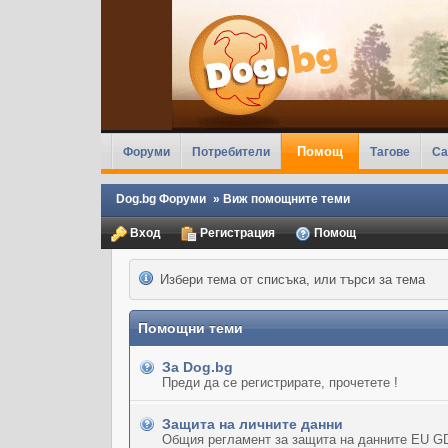
Помощ
Форуми
Потребители
Тагове
Ca
Dog.bg Форуми
»
Виж помощните теми
Вход
Регистрация
Помощ
Избери тема от списъка, или търси за тема
Помощни теми
За Dog.bg
Преди да се регистрирате, прочетете !
Защита на личните данни
Общия регламент за защита на данните EU G