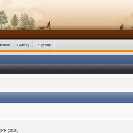
lendar
Gallery
Търсене
DPR (2018)