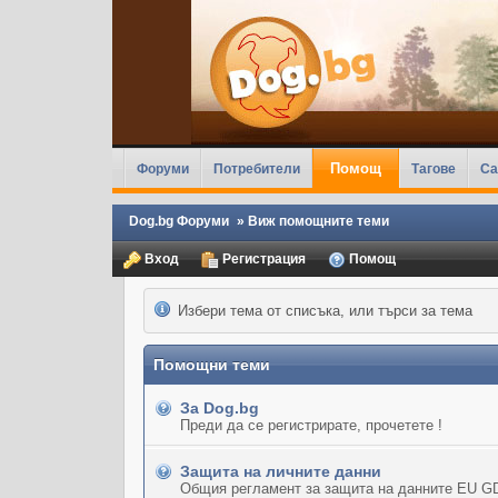
Помощ
Форуми
Потребители
Тагове
Ca
Dog.bg Форуми
»
Виж помощните теми
Вход
Регистрация
Помощ
Избери тема от списъка, или търси за тема
Помощни теми
За Dog.bg
Преди да се регистрирате, прочетете !
Защита на личните данни
Общия регламент за защита на данните EU G