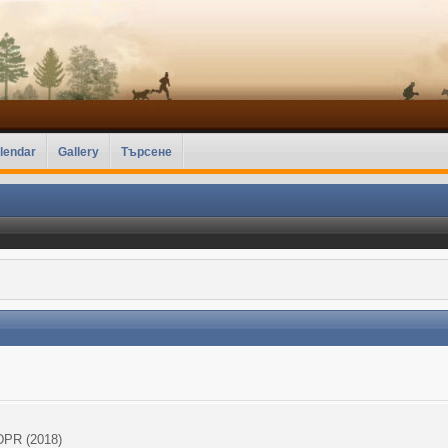
lendar
Gallery
Търсене
DPR (2018)