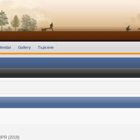
lendar
Gallery
Търсене
DPR (2018)