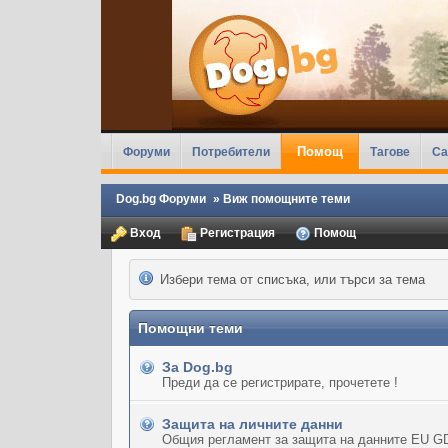
Помощ
Форуми
Потребители
Тагове
Ca
Dog.bg Форуми
»
Виж помощните теми
Вход
Регистрация
Помощ
Избери тема от списъка, или търси за тема
Помощни теми
За Dog.bg
Преди да се регистрирате, прочетете !
Защита на личните данни
Общия регламент за защита на данните EU G