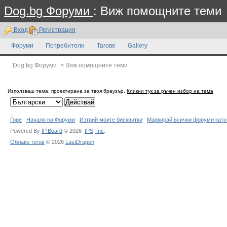
Dog.bg Форуми
: Виж помощните теми
Вход
Регистрация
Форуми
Потребители
Тагове
Gallery
Dog.bg Форуми
>
Виж помощните теми
Използваш тема, проектирана за твоя браузър.
Кликни тук за ръчен избор на тема
Горе
Начало на Форуми
Изтрий моите бисквитки
Маркирай всички форуми като
Powered By
IP.Board
© 2026
IPS,
Inc
.
Облако тегов
© 2026
LastDragon
.