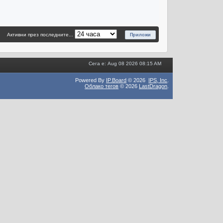
Активни през последните...
Сега е: Aug 08 2026 08:15 AM
Powered By
IP.Board
© 2026
IPS,
Inc
.
Облако тегов
© 2026
LastDragon
.