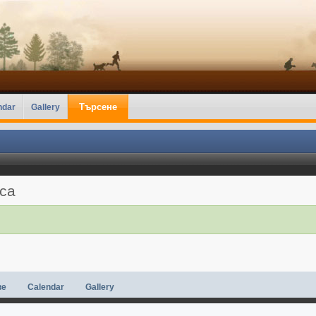
Търсене
ndar
Gallery
аса
ве
Calendar
Gallery