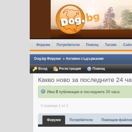
Форуми
Потребители
Помощ
Тагове
Cale
Dog.bg Форуми
»
Активно съдържание
Вход
Регистрация
Помощ
Какво ново за последните 24 ч
Има
0
публикации в последните 24 часа
Страница 1 от 1
Форуми
Потребители
Помощни файло