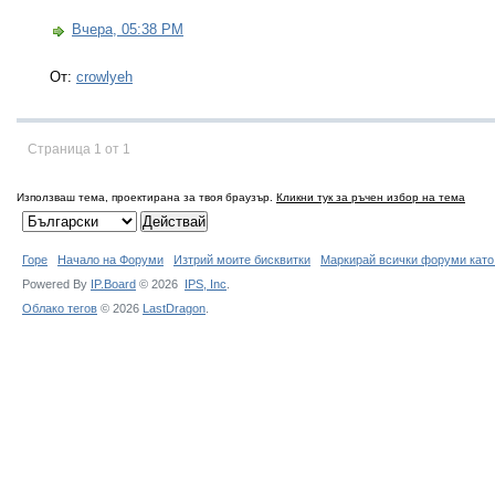
Вчера, 05:38 PM
От:
crowlyeh
Страница 1 от 1
Използваш тема, проектирана за твоя браузър.
Кликни тук за ръчен избор на тема
Горе
Начало на Форуми
Изтрий моите бисквитки
Маркирай всички форуми като
Powered By
IP.Board
© 2026
IPS,
Inc
.
Облако тегов
© 2026
LastDragon
.