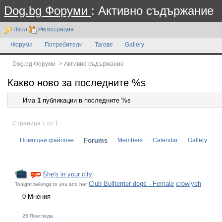
Dog.bg Форуми
: Активно съдържание
Вход
Регистрация
Форуми
Потребители
Тагове
Gallery
Dog.bg Форуми
>
Активно съдържание
Какво ново за последните %s
Има
1
публикации в последните %s
Страница 1 от 1
Помощни файлове
Forums
Members
Calendar
Gallery
She's in your city
Club Bullterrier dogs - Female
crowlyeh
Tonight belongs to you and her
0 Мнения
25 Прегледа