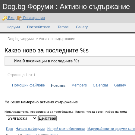
Dog.bg Форуми
: Активно съдържание
Вход
Регистрация
Форуми
Потребители
Тагове
Gallery
Dog.bg Форуми
>
Активно съдържание
Какво ново за последните %s
Има
0
публикации в последните %s
Страница 1 от 1
Помощни файлове
Forums
Members
Calendar
Gallery
Не беше намерено активно съдържание
Използваш тема, проектирана за твоя браузър.
Кликни тук за ръчен избор на тема
Горе
Начало на Форуми
Изтрий моите бисквитки
Маркирай всички форуми като