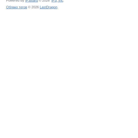
Powered By
IP.Board
© 2026
IPS,
Inc
.
Облако тегов
© 2026
LastDragon
.