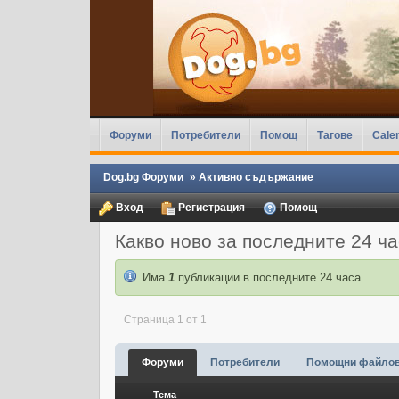
Форуми
Потребители
Помощ
Тагове
Cale
Dog.bg Форуми
»
Активно съдържание
Вход
Регистрация
Помощ
Какво ново за последните 24 ч
Има
1
публикации в последните 24 часа
Страница 1 от 1
Форуми
Потребители
Помощни файло
Тема