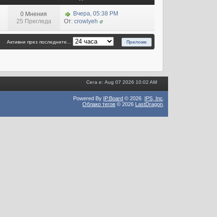
Вчера, 05:38 PM
0 Мнения
25 Прегледа
От:
crowlyeh
Активни през последните...
Сега е: Aug 07 2026 10:02 AM
Powered By
IP.Board
© 2026
IPS,
Inc
.
Облако тегов
© 2026
LastDragon
.