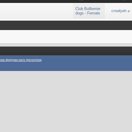
Club Bullterrier
crowlyeh
dogs - Female
чки форуми като прочетени