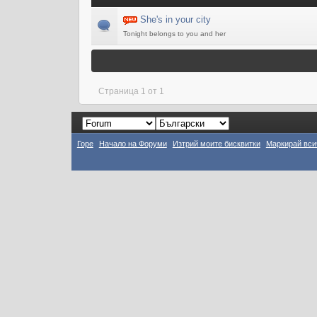
She's in your city
Tonight belongs to you and her
Страница 1 от 1
Горе
Начало на Форуми
Изтрий моите бисквитки
Маркирай вси