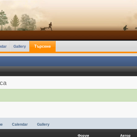
Търсене
ndar
Gallery
аса
ве
Calendar
Gallery
Форум
Автор