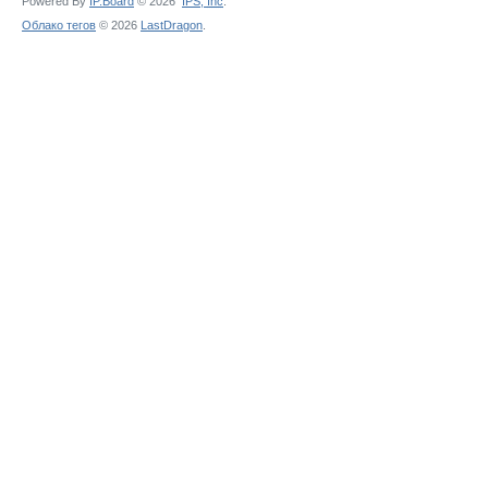
Powered By
IP.Board
© 2026
IPS,
Inc
.
Облако тегов
© 2026
LastDragon
.