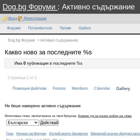
Dog.bg Форуми
: Активно съдържание
Вход
Регистрация
Форуми
Потребители
Тагове
Gallery
Dog.bg Форуми
>
Активно съдържание
Какво ново за последните %s
Има
0
публикации в последните %s
Страница 1 от 1
Помощни файлове
Forums
Members
Calendar
Gallery
Не беше намерено активно съдържание
Използваш тема, проектирана за твоя браузър.
Кликни тук за ръчен избор на тема
Горе
Начало на Форуми
Изтрий моите бисквитки
Маркирай всички форуми като