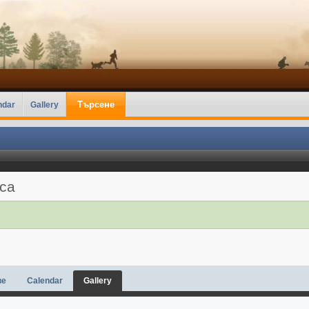
Търсене
ndar
Gallery
аса
ве
Calendar
Gallery