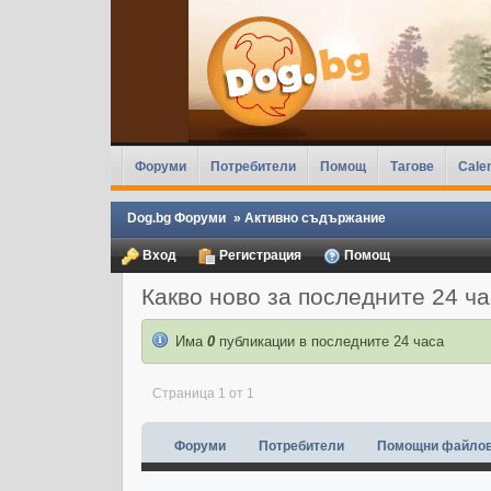
Форуми
Потребители
Помощ
Тагове
Cale
Dog.bg Форуми
»
Активно съдържание
Вход
Регистрация
Помощ
Какво ново за последните 24 ч
Има
0
публикации в последните 24 часа
Страница 1 от 1
Форуми
Потребители
Помощни файло