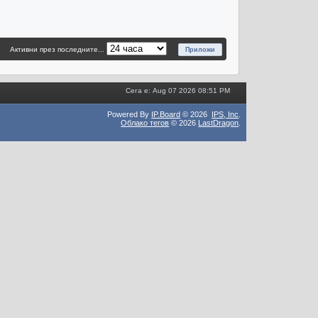
Активни през последните...
Сега е: Aug 07 2026 08:51 PM
Powered By
IP.Board
© 2026
IPS,
Inc
.
Облако тегов
© 2026
LastDragon
.