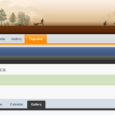
Търсене
ndar
Gallery
аса
ве
Calendar
Gallery