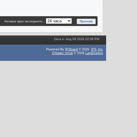
Активни през последните...
Сега е: Aug 06 2026 02:08 PM
Powered By
IP.Board
© 2026
IPS,
Inc
.
Облако тегов
© 2026
LastDragon
.