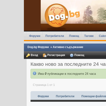
Форуми
Потребители
Помощ
Тагове
Cale
Dog.bg Форуми
»
Активно съдържание
Вход
Регистрация
Помощ
Какво ново за последните 24 ч
Има
0
публикации в последните 24 часа
Страница 1 от 1
Форуми
Потребители
Помощни файло