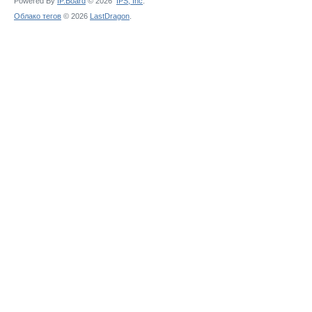
Powered By
IP.Board
© 2026
IPS,
Inc
.
Облако тегов
© 2026
LastDragon
.