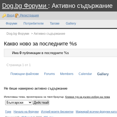
Dog.bg Форуми
: Активно съдържание
Вход
Регистрация
Форуми
Потребители
Тагове
Gallery
Dog.bg Форуми
>
Активно съдържание
Какво ново за последните %s
Има
0
публикации в последните %s
Страница 1 от 1
Помощни файлове
Forums
Members
Calendar
Gallery
Не беше намерено активно съдържание
Използваш тема, проектирана за твоя браузър.
Кликни тук за ръчен избор на тема
Горе
Начало на Форуми
Изтрий моите бисквитки
Маркирай всички форуми като