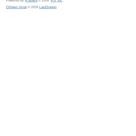
Powered By
IP.Board
© 2026
IPS,
Inc
.
Облако тегов
© 2026
LastDragon
.