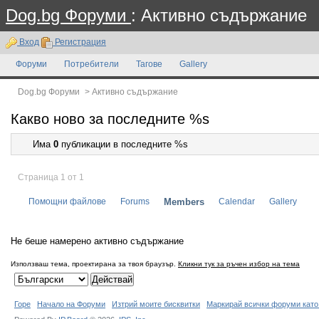
Dog.bg Форуми
: Активно съдържание
Вход
Регистрация
Форуми
Потребители
Тагове
Gallery
Dog.bg Форуми
>
Активно съдържание
Какво ново за последните %s
Има
0
публикации в последните %s
Страница 1 от 1
Помощни файлове
Forums
Members
Calendar
Gallery
Не беше намерено активно съдържание
Използваш тема, проектирана за твоя браузър.
Кликни тук за ръчен избор на тема
Горе
Начало на Форуми
Изтрий моите бисквитки
Маркирай всички форуми като