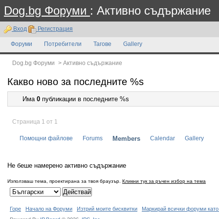
Dog.bg Форуми
: Активно съдържание
Вход
Регистрация
Форуми
Потребители
Тагове
Gallery
Dog.bg Форуми
>
Активно съдържание
Какво ново за последните %s
Има
0
публикации в последните %s
Страница 1 от 1
Помощни файлове
Forums
Members
Calendar
Gallery
Не беше намерено активно съдържание
Използваш тема, проектирана за твоя браузър.
Кликни тук за ръчен избор на тема
Горе
Начало на Форуми
Изтрий моите бисквитки
Маркирай всички форуми като