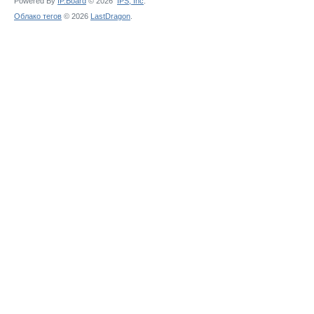
Powered By
IP.Board
© 2026
IPS,
Inc
.
Облако тегов
© 2026
LastDragon
.