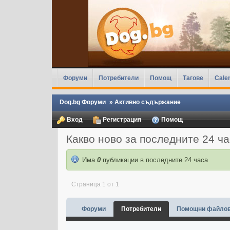
Форуми
Потребители
Помощ
Тагове
Cale
Dog.bg Форуми
»
Активно съдържание
Вход
Регистрация
Помощ
Какво ново за последните 24 ч
Има
0
публикации в последните 24 часа
Страница 1 от 1
Форуми
Потребители
Помощни файло