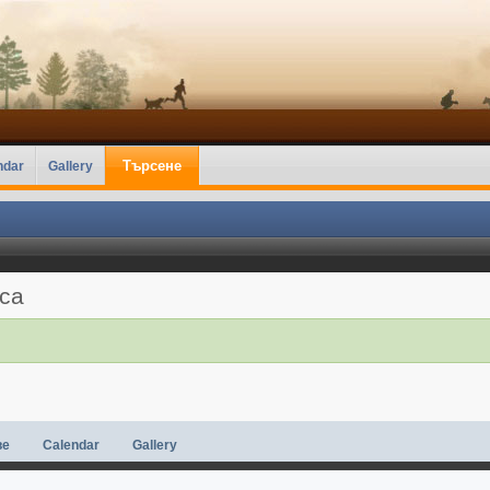
Търсене
ndar
Gallery
аса
ве
Calendar
Gallery