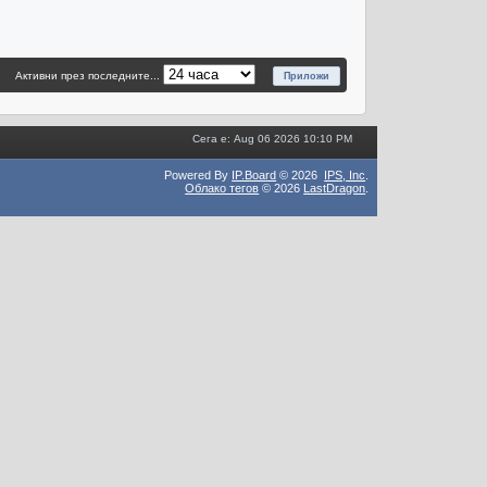
Активни през последните...
Сега е: Aug 06 2026 10:10 PM
Powered By
IP.Board
© 2026
IPS,
Inc
.
Облако тегов
© 2026
LastDragon
.