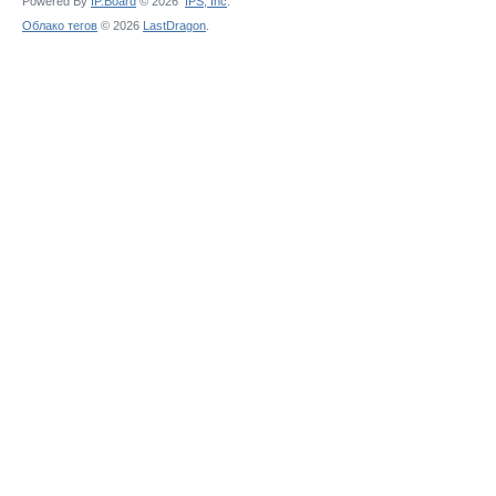
Powered By
IP.Board
© 2026
IPS,
Inc
.
Облако тегов
© 2026
LastDragon
.