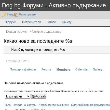
Dog.bg Форуми
: Активно съдържание
Вход
Регистрация
Форуми
Потребители
Тагове
Gallery
Dog.bg Форуми
>
Активно съдържание
Какво ново за последните %s
Има
0
публикации в последните %s
Страница 1 от 1
Помощни файлове
Forums
Members
Calendar
Gallery
Не беше намерено активно съдържание
Използваш тема, проектирана за твоя браузър.
Кликни тук за ръчен избор на тема
Горе
Начало на Форуми
Изтрий моите бисквитки
Маркирай всички форуми като