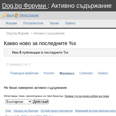
Dog.bg Форуми
: Активно съдържание
Вход
Регистрация
Форуми
Потребители
Тагове
Gallery
Dog.bg Форуми
>
Активно съдържание
Какво ново за последните %s
Има
0
публикации в последните %s
Страница 1 от 1
Помощни файлове
Forums
Members
Calendar
Gallery
Не беше намерено активно съдържание
Използваш тема, проектирана за твоя браузър.
Кликни тук за ръчен избор на тема
Горе
Начало на Форуми
Изтрий моите бисквитки
Маркирай всички форуми като