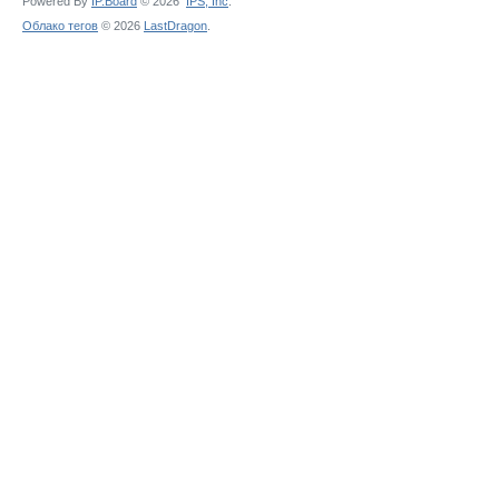
Powered By
IP.Board
© 2026
IPS,
Inc
.
Облако тегов
© 2026
LastDragon
.