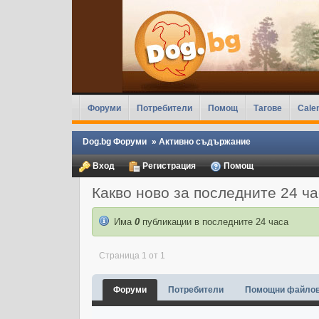
Форуми
Потребители
Помощ
Тагове
Cale
Dog.bg Форуми
»
Активно съдържание
Вход
Регистрация
Помощ
Какво ново за последните 24 ч
Има
0
публикации в последните 24 часа
Страница 1 от 1
Форуми
Потребители
Помощни файло