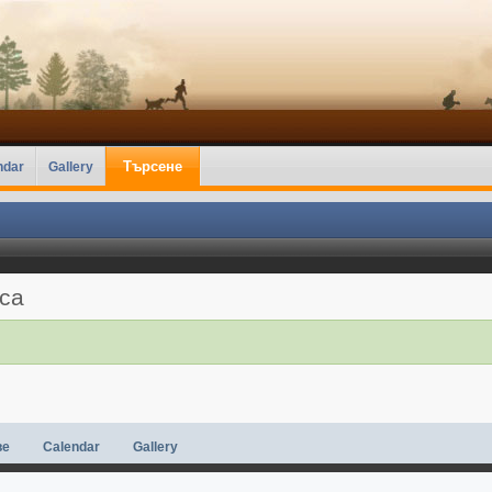
Търсене
ndar
Gallery
аса
ве
Calendar
Gallery