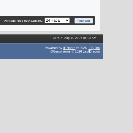
Активни през последните...
Сега е: Aug 10 2026 06:08 AM
Powered By
IP.Board
© 2026
IPS,
Inc
.
Облако тегов
© 2026
LastDragon
.