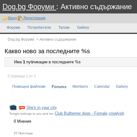
Dog.bg Форуми
: Активно съдържание
Вход
Регистрация
Форуми
Потребители
Тагове
Gallery
Dog.bg Форуми
>
Активно съдържание
Какво ново за последните %s
Има
1
публикации в последните %s
Страница 1 от 1
Помощни файлове
Forums
Members
Calendar
Gallery
She's in your city
Club Bullterrier dogs - Female
crowlyeh
Tonight belongs to you and her
0 Мнения
25 Прегледа