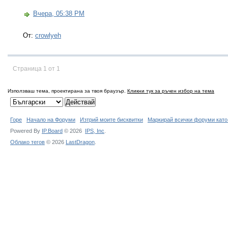
Вчера, 05:38 PM
От:
crowlyeh
Страница 1 от 1
Използваш тема, проектирана за твоя браузър.
Кликни тук за ръчен избор на тема
Горе
Начало на Форуми
Изтрий моите бисквитки
Маркирай всички форуми като
Powered By
IP.Board
© 2026
IPS,
Inc
.
Облако тегов
© 2026
LastDragon
.