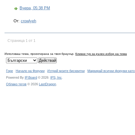
Вчера, 05:38 PM
От:
crowlyeh
Страница 1 от 1
Използваш тема, проектирана за твоя браузър.
Кликни тук за ръчен избор на тема
Горе
Начало на Форуми
Изтрий моите бисквитки
Маркирай всички форуми като
Powered By
IP.Board
© 2026
IPS,
Inc
.
Облако тегов
© 2026
LastDragon
.