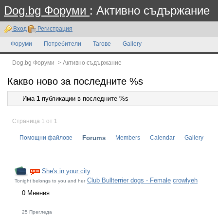
Dog.bg Форуми
: Активно съдържание
Вход
Регистрация
Форуми
Потребители
Тагове
Gallery
Dog.bg Форуми
>
Активно съдържание
Какво ново за последните %s
Има
1
публикации в последните %s
Страница 1 от 1
Помощни файлове
Forums
Members
Calendar
Gallery
She's in your city
Club Bullterrier dogs - Female
crowlyeh
Tonight belongs to you and her
0 Мнения
25 Прегледа