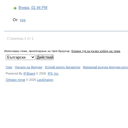
Вчера, 01:44 PM
От:
yss
Страница 1 от 1
Използваш тема, проектирана за твоя браузър.
Кликни тук за ръчен избор на тема
Горе
Начало на Форуми
Изтрий моите бисквитки
Маркирай всички форуми като
Powered By
IP.Board
© 2026
IPS,
Inc
.
Облако тегов
© 2026
LastDragon
.