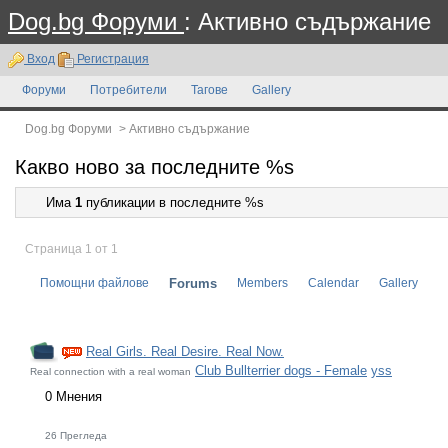
Dog.bg Форуми
: Активно съдържание
Вход
Регистрация
Форуми
Потребители
Тагове
Gallery
Dog.bg Форуми
>
Активно съдържание
Какво ново за последните %s
Има
1
публикации в последните %s
Страница 1 от 1
Помощни файлове
Forums
Members
Calendar
Gallery
Real Girls. Real Desire. Real Now.
Club Bullterrier dogs - Female
yss
Real connection with a real woman
0 Мнения
26 Прегледа