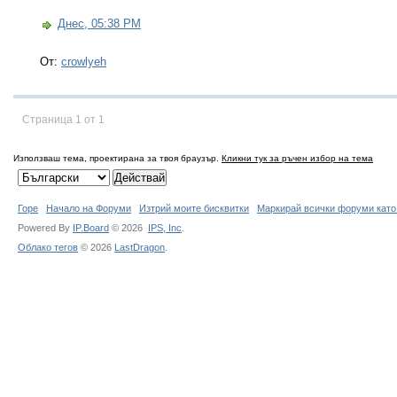
Днес, 05:38 PM
От:
crowlyeh
Страница 1 от 1
Използваш тема, проектирана за твоя браузър.
Кликни тук за ръчен избор на тема
Горе
Начало на Форуми
Изтрий моите бисквитки
Маркирай всички форуми като
Powered By
IP.Board
© 2026
IPS,
Inc
.
Облако тегов
© 2026
LastDragon
.