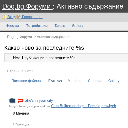
Dog.bg Форуми
: Активно съдържание
Вход
Регистрация
Форуми
Потребители
Тагове
Gallery
Dog.bg Форуми
>
Активно съдържание
Какво ново за последните %s
Има
1
публикации в последните %s
Страница 1 от 1
Помощни файлове
Forums
Members
Calendar
Gallery
She's in your city
Club Bullterrier dogs - Female
crowlyeh
Tonight belongs to you and her
0 Мнения
9 Прегледа