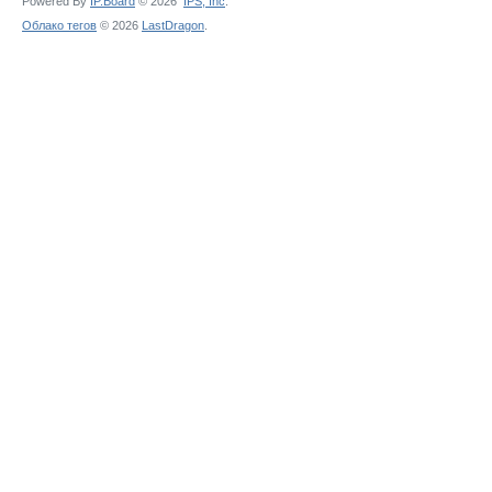
Powered By
IP.Board
© 2026
IPS,
Inc
.
Облако тегов
© 2026
LastDragon
.