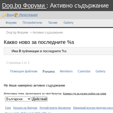
Dog.bg Форуми
: Активно съдържание
Вход
Регистрация
Форуми
Потребители
Тагове
Gallery
Dog.bg Форуми
>
Активно съдържание
Какво ново за последните %s
Има
0
публикации в последните %s
Страница 1 от 1
Помощни файлове
Forums
Members
Calendar
Gallery
Не беше намерено активно съдържание
Използваш тема, проектирана за твоя браузър.
Кликни тук за ръчен избор на тема
Горе
Начало на Форуми
Изтрий моите бисквитки
Маркирай всички форуми като