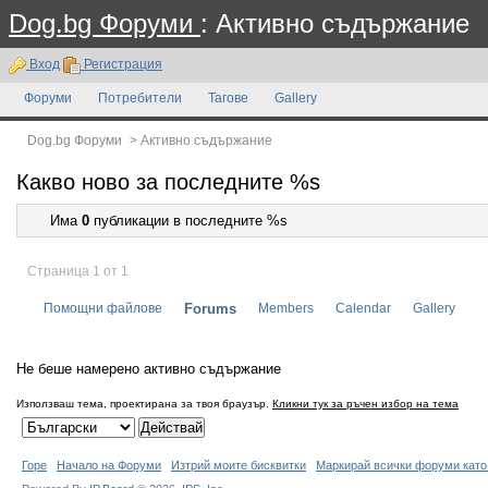
Dog.bg Форуми
: Активно съдържание
Вход
Регистрация
Форуми
Потребители
Тагове
Gallery
Dog.bg Форуми
>
Активно съдържание
Какво ново за последните %s
Има
0
публикации в последните %s
Страница 1 от 1
Помощни файлове
Forums
Members
Calendar
Gallery
Не беше намерено активно съдържание
Използваш тема, проектирана за твоя браузър.
Кликни тук за ръчен избор на тема
Горе
Начало на Форуми
Изтрий моите бисквитки
Маркирай всички форуми като