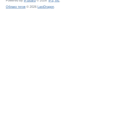
Powered By
IP.Board
© 2026
IPS,
Inc
.
Облако тегов
© 2026
LastDragon
.