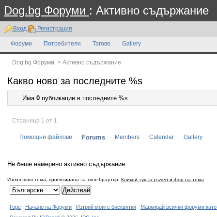
Dog.bg Форуми
: Активно съдържание
Вход
Регистрация
Форуми
Потребители
Тагове
Gallery
Dog.bg Форуми
>
Активно съдържание
Какво ново за последните %s
Има
0
публикации в последните %s
Страница 1 от 1
Помощни файлове
Forums
Members
Calendar
Gallery
Не беше намерено активно съдържание
Използваш тема, проектирана за твоя браузър.
Кликни тук за ръчен избор на тема
Горе
Начало на Форуми
Изтрий моите бисквитки
Маркирай всички форуми като