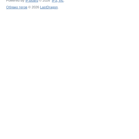
Powered By
IP.Board
© 2026
IPS,
Inc
.
Облако тегов
© 2026
LastDragon
.