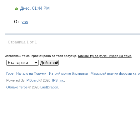
Днес, 01:44 PM
От:
yss
Страница 1 от 1
Използваш тема, проектирана за твоя браузър.
Кликни тук за ръчен избор на тема
Горе
Начало на Форуми
Изтрий моите бисквитки
Маркирай всички форуми като
Powered By
IP.Board
© 2026
IPS,
Inc
.
Облако тегов
© 2026
LastDragon
.