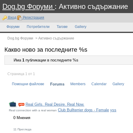
Dog.bg Форуми
: Активно съдържание
Вход
Регистрация
Форуми
Потребители
Тагове
Gallery
Dog.bg Форуми
>
Активно съдържание
Какво ново за последните %s
Има
1
публикации в последните %s
Страница 1 от 1
Помощни файлове
Forums
Members
Calendar
Gallery
Real Girls. Real Desire. Real Now.
Club Bullterrier dogs - Female
yss
Real connection with a real woman
0 Мнения
11 Прегледа