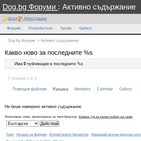
Dog.bg Форуми
: Активно съдържание
Вход
Регистрация
Форуми
Потребители
Тагове
Gallery
Dog.bg Форуми
>
Активно съдържание
Какво ново за последните %s
Има
0
публикации в последните %s
Страница 1 от 1
Помощни файлове
Forums
Members
Calendar
Gallery
Не беше намерено активно съдържание
Използваш тема, проектирана за твоя браузър.
Кликни тук за ръчен избор на тема
Горе
Начало на Форуми
Изтрий моите бисквитки
Маркирай всички форуми като