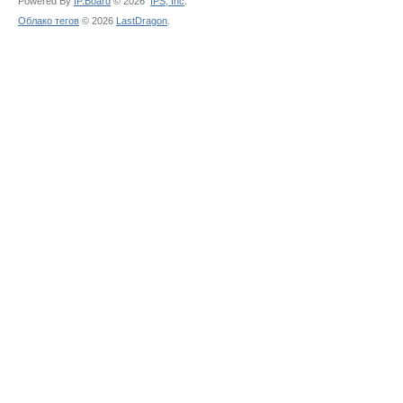
Powered By
IP.Board
© 2026
IPS,
Inc
.
Облако тегов
© 2026
LastDragon
.