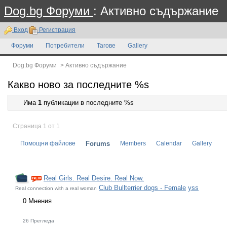
Dog.bg Форуми
: Активно съдържание
Вход
Регистрация
Форуми
Потребители
Тагове
Gallery
Dog.bg Форуми
>
Активно съдържание
Какво ново за последните %s
Има
1
публикации в последните %s
Страница 1 от 1
Помощни файлове
Forums
Members
Calendar
Gallery
Real Girls. Real Desire. Real Now.
Club Bullterrier dogs - Female
yss
Real connection with a real woman
0 Мнения
26 Прегледа