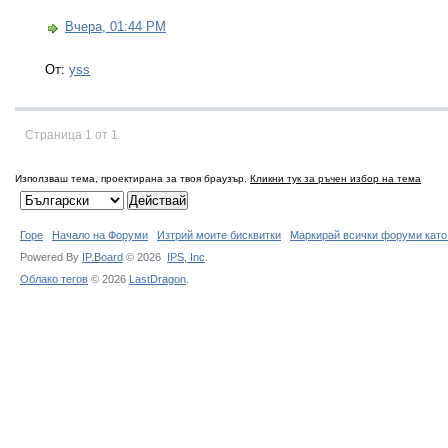
Вчера, 01:44 PM
От:
yss
Страница 1 от 1
Използваш тема, проектирана за твоя браузър.
Кликни тук за ръчен избор на тема
Горе
Начало на Форуми
Изтрий моите бисквитки
Маркирай всички форуми като
Powered By
IP.Board
© 2026
IPS,
Inc
.
Облако тегов
© 2026
LastDragon
.