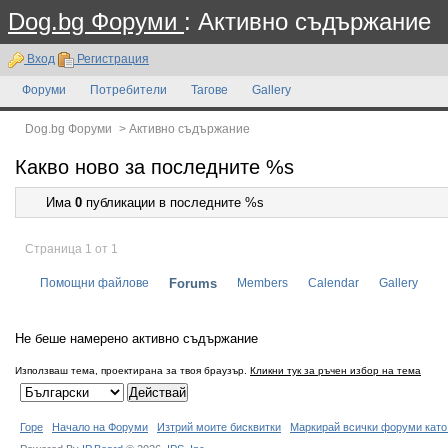
Dog.bg Форуми
: Активно съдържание
Вход
Регистрация
Форуми
Потребители
Тагове
Gallery
Dog.bg Форуми
>
Активно съдържание
Какво ново за последните %s
Има
0
публикации в последните %s
Страница 1 от 1
Помощни файлове
Forums
Members
Calendar
Gallery
Не беше намерено активно съдържание
Използваш тема, проектирана за твоя браузър.
Кликни тук за ръчен избор на тема
Горе
Начало на Форуми
Изтрий моите бисквитки
Маркирай всички форуми като