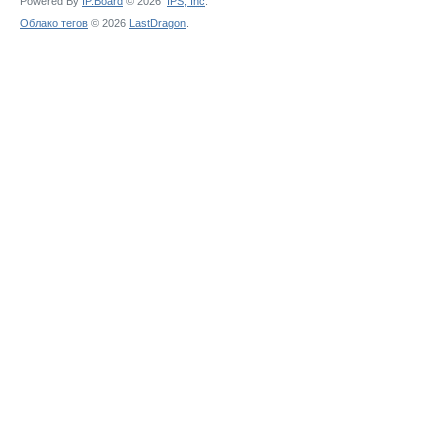
Powered By
IP.Board
© 2026
IPS,
Inc
.
Облако тегов
© 2026
LastDragon
.