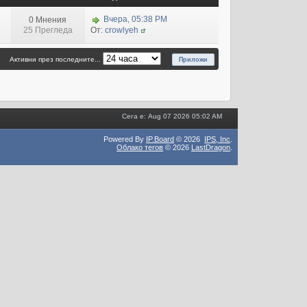
Вчера, 05:38 PM
0 Мнения
25 Прегледа
От:
crowlyeh
Активни през последните...
Сега е: Aug 07 2026 05:02 AM
Powered By
IP.Board
© 2026
IPS,
Inc
.
Облако тегов
© 2026
LastDragon
.