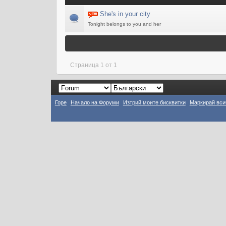
She's in your city
Tonight belongs to you and her
Страница 1 от 1
Горе
Начало на Форуми
Изтрий моите бисквитки
Маркирай вси