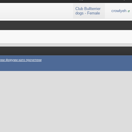
Club Bullterrier
crowlyeh
dogs - Female
чки форуми като прочетени