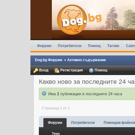
Форуми
Потребители
Помощ
Тагове
Cale
Dog.bg Форуми
»
Активно съдържание
Вход
Регистрация
Помощ
Какво ново за последните 24 ч
Има
1
публикации в последните 24 часа
Страница 1 от 1
Форуми
Потребители
Помощни файло
Тема