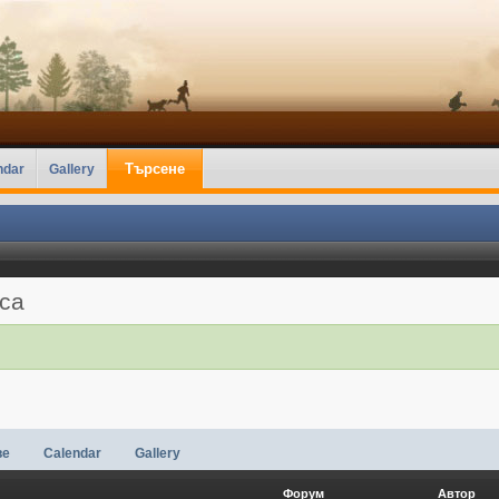
Търсене
ndar
Gallery
аса
ве
Calendar
Gallery
Форум
Автор