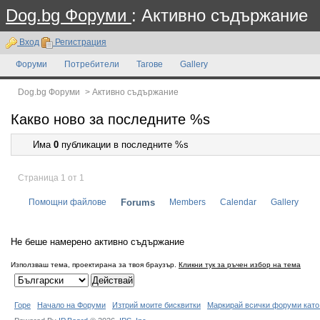
Dog.bg Форуми
: Активно съдържание
Вход
Регистрация
Форуми
Потребители
Тагове
Gallery
Dog.bg Форуми
>
Активно съдържание
Какво ново за последните %s
Има
0
публикации в последните %s
Страница 1 от 1
Помощни файлове
Forums
Members
Calendar
Gallery
Не беше намерено активно съдържание
Използваш тема, проектирана за твоя браузър.
Кликни тук за ръчен избор на тема
Горе
Начало на Форуми
Изтрий моите бисквитки
Маркирай всички форуми като