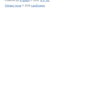
Powered By
IP.Board
© 2026
IPS,
Inc
.
Облако тегов
© 2026
LastDragon
.