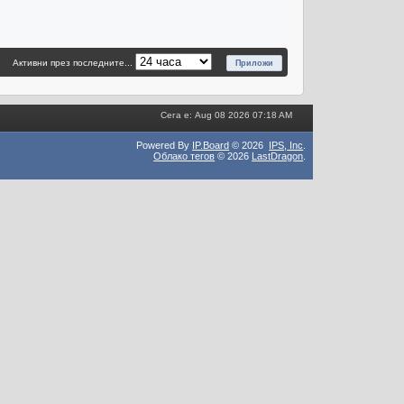
Активни през последните...
Сега е: Aug 08 2026 07:18 AM
Powered By
IP.Board
© 2026
IPS,
Inc
.
Облако тегов
© 2026
LastDragon
.