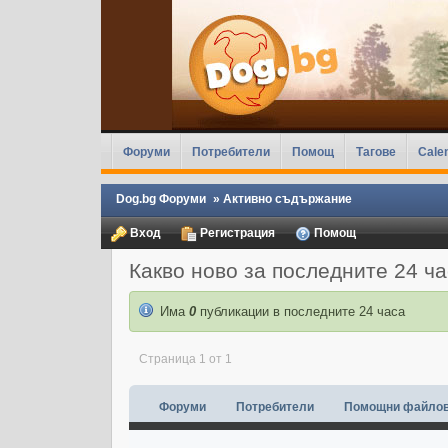
Форуми
Потребители
Помощ
Тагове
Cale
Dog.bg Форуми
»
Активно съдържание
Вход
Регистрация
Помощ
Какво ново за последните 24 ч
Има
0
публикации в последните 24 часа
Страница 1 от 1
Форуми
Потребители
Помощни файло