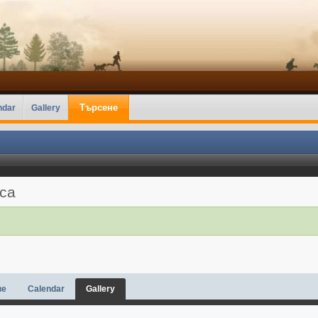
Търсене
ndar
Gallery
аса
ве
Calendar
Gallery