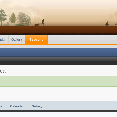
Търсене
ndar
Gallery
аса
ве
Calendar
Gallery