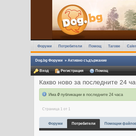
Форуми
Потребители
Помощ
Тагове
Cale
Dog.bg Форуми
»
Активно съдържание
Вход
Регистрация
Помощ
Какво ново за последните 24 ч
Има
0
публикации в последните 24 часа
Страница 1 от 1
Форуми
Потребители
Помощни файло