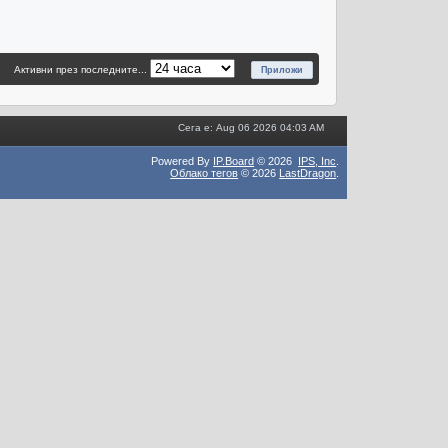
Активни през последните...
Сега е: Aug 06 2026 04:03 AM
Powered By
IP.Board
© 2026
IPS,
Inc
.
Облако тегов
© 2026
LastDragon
.