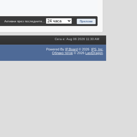
Активни през последните...
Сега е: Aug 06 2026 11:30 AM
Powered By
IP.Board
© 2026
IPS,
Inc
.
Облако тегов
© 2026
LastDragon
.