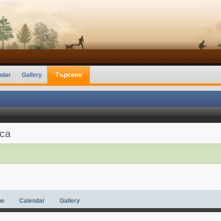
Търсене
ndar
Gallery
аса
ве
Calendar
Gallery