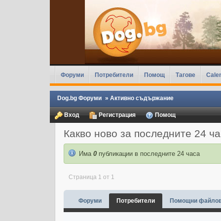
Форуми
Потребители
Помощ
Тагове
Cale
Dog.bg Форуми
»
Активно съдържание
Вход
Регистрация
Помощ
Какво ново за последните 24 ч
Има
0
публикации в последните 24 часа
Страница 1 от 1
Форуми
Потребители
Помощни файло