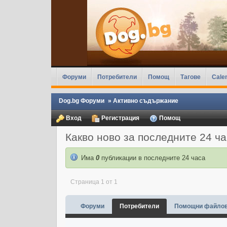
Форуми
Потребители
Помощ
Тагове
Cale
Dog.bg Форуми
»
Активно съдържание
Вход
Регистрация
Помощ
Какво ново за последните 24 ч
Има
0
публикации в последните 24 часа
Страница 1 от 1
Форуми
Потребители
Помощни файло