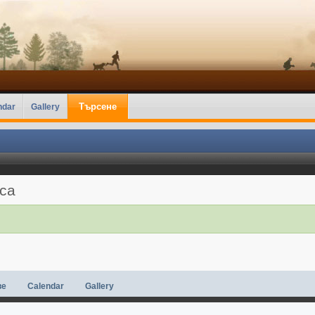
Търсене
ndar
Gallery
аса
ве
Calendar
Gallery