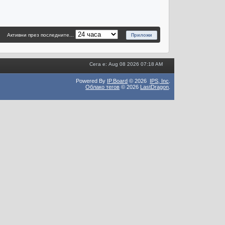
Активни през последните...
Сега е: Aug 08 2026 07:18 AM
Powered By
IP.Board
© 2026
IPS,
Inc
.
Облако тегов
© 2026
LastDragon
.