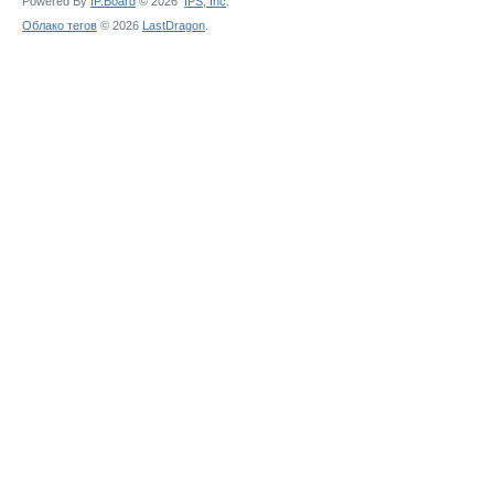
Powered By
IP.Board
© 2026
IPS,
Inc
.
Облако тегов
© 2026
LastDragon
.