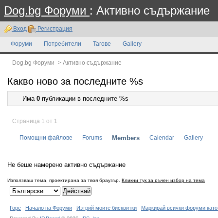
Dog.bg Форуми
: Активно съдържание
Вход
Регистрация
Форуми
Потребители
Тагове
Gallery
Dog.bg Форуми
>
Активно съдържание
Какво ново за последните %s
Има
0
публикации в последните %s
Страница 1 от 1
Помощни файлове
Forums
Members
Calendar
Gallery
Не беше намерено активно съдържание
Използваш тема, проектирана за твоя браузър.
Кликни тук за ръчен избор на тема
Горе
Начало на Форуми
Изтрий моите бисквитки
Маркирай всички форуми като