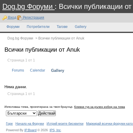
Dog.bg Форуми
: Всички публикации от
Вход
Регистрация
Форуми
Потребители
Тагове
Gallery
Dog.bg Форуми
>
Всички публикации от Anuk
Всички публикации от Anuk
Страница 1 от 1
Forums
Calendar
Gallery
Няма данни.
Страница 1 от 1
Използваш тема, проектирана за твоя браузър.
Кликни тук за ръчен избор на тема
Горе
Начало на Форуми
Изтрий моите бисквитки
Маркирай всички форуми като
Powered By
IP.Board
© 2026
IPS,
Inc
.